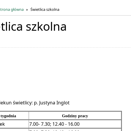
Strona główna
Świetlica szkolna
tlica szkolna
kun świetlicy: p. Justyna Inglot
 tygodnia
Godziny pracy
łek
7.00- 7.30; 12.40 - 16.00