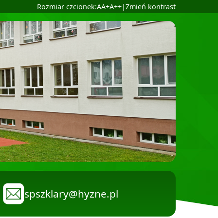
Ustaw domyślną czcionkę
Ustaw większą czcionkę
Ustaw największą czcionkę
Rozmiar czcionek:
A
A+
A++
|
Zmień kontrast
spszklary@hyzne.pl