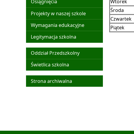
Wtorek
Osiągnięcia
Środa
Projekty w naszej szkole
Czwartek
Wymagania edukacyjne
Piątek
Legitymacja szkolna
Organizacja pracy szkoły
Oddział Przedszkolny
Świetlica szkolna
Archiwum
Strona archiwalna