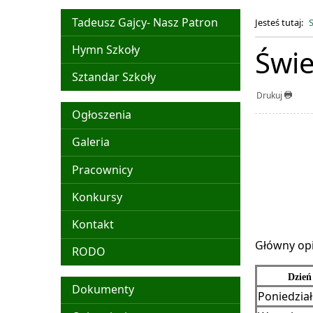
Nasz Patron
Tadeusz Gajcy- Nasz Patron
Jesteś tutaj:
Hymn Szkoły
Świe
Sztandar Szkoły
Drukuj
Menu główne
Ogłoszenia
Galeria
Pracownicy
Konkursy
Kontakt
Główny opie
RODO
Dzień
Menu
Dokumenty
Poniedzia