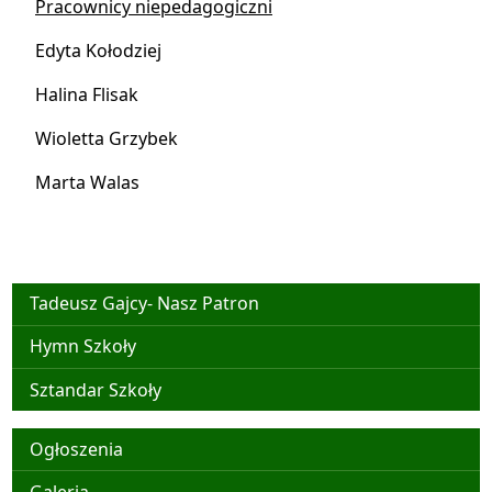
Pracownicy niepedagogiczni
Edyta Kołodziej
Halina Flisak
Wioletta Grzybek
Marta Walas
Nasz Patron
Tadeusz Gajcy- Nasz Patron
Hymn Szkoły
Sztandar Szkoły
Menu główne
Ogłoszenia
Galeria