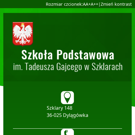
Ustaw domyślną czcionk
Ustaw większą czcionkę
Ustaw największą czc
Rozmiar czcionek:
A
A+
A++
|
Zmień kontrast
Przejdź do głównej treści
Przejdź do wyszukiwa
Dane teleadresow
Szklary 148
36-025 Dylągówka