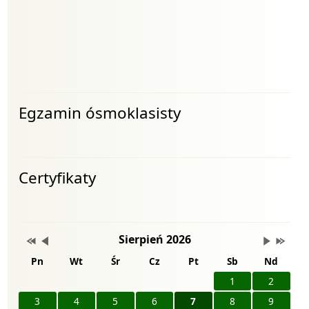
Egzamin ósmoklasisty
Certyfikaty
Wydarzenia
Przestaw datę na Sierpień 2025
Przestaw datę na Lipiec 2026
Lista wydarzeń w miesiącu
Brak wydarzeń w tym
Przestaw 
Przest
Sierpień 2026
Pn
Wt
Śr
Cz
Pt
Sb
Nd
1
2
3
4
5
6
7
8
9