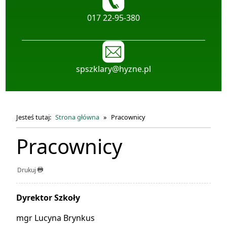
telefon:
017 22-95-380
spszklary@hyzne.pl
Jesteś tutaj:
Strona główna
Pracownicy
Pracownicy
Drukuj
Dyrektor Szkoły
mgr Lucyna Brynkus