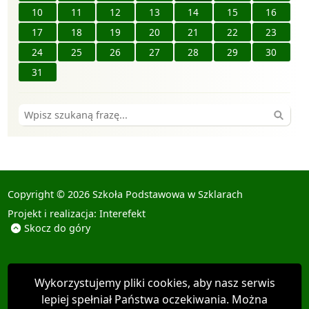
10
11
12
13
14
15
16
17
18
19
20
21
22
23
24
25
26
27
28
29
30
31
Wyszuk
Copyright © 2026 Szkoła Podstawowa w Szklarach
Projekt i realizacja:
Interefekt
Skocz do góry
Wykorzystujemy pliki cookies, aby nasz serwis
lepiej spełniał Państwa oczekiwania. Można