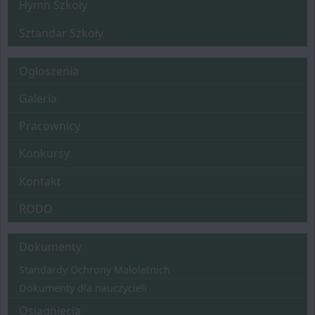
Hymn Szkoły
Sztandar Szkoły
Menu główne
Ogłoszenia
Galeria
Pracownicy
Konkursy
Kontakt
RODO
Menu
Dokumenty
Standardy Ochrony Małoletnich
Dokumenty dla nauczycieli
Osiągnięcia