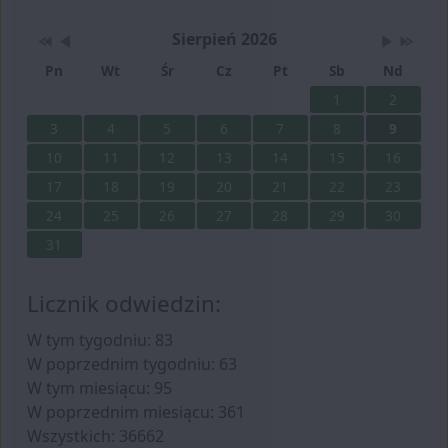
Wydarzenia
Przestaw datę na Sierpień 2025
Przestaw datę na Lipiec 2026
Lista wydarzeń w miesiącu
Brak wydarzeń w tym
Przestaw 
Przest
Sierpień 2026
Pn
Wt
Śr
Cz
Pt
Sb
Nd
1
2
3
4
5
6
7
8
9
10
11
12
13
14
15
16
17
18
19
20
21
22
23
24
25
26
27
28
29
30
31
Licznik odwiedzin:
W tym tygodniu: 83
W poprzednim tygodniu: 63
W tym miesiącu: 95
W poprzednim miesiącu: 361
Wszystkich: 36662