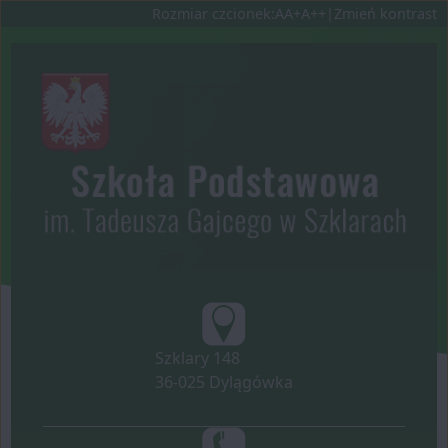
Ustaw domyślną czcionk
Ustaw większą czcionkę
Ustaw największą czc
Rozmiar czcionek:
A
A+
A++
|
Zmień kontrast
Przejdź do głównej treści
Przejdź do wyszukiwa
Dane teleadresow
Szklary 148
36-025 Dylągówka