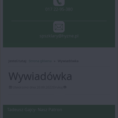
telefon:
017 22-95-380
spszklary@hyzne.pl
Jesteś tutaj:
Strona główna
Wywiadówka
Wywiadówka
Utworzono dnia 20.09.2022
Drukuj
Nasz Patron
Tadeusz Gajcy- Nasz Patron