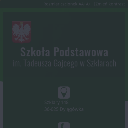
Ustaw domyślną czcionk
Ustaw większą czcionkę
Ustaw największą czc
Rozmiar czcionek:
A
A+
A++
|
Zmień kontrast
Przejdź do głównej treści
Przejdź do wyszukiwa
Dane teleadresow
Szklary 148
36-025 Dylągówka