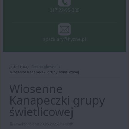
telefon:
017 22-95-380
spszklary@hyzne.pl
Jesteś tutaj:
Strona główna
Wiosenne Kanapeczki grupy świetlicowej
Wiosenne
Kanapeczki grupy
świetlicowej
Utworzono dnia 23.05.2025
Drukuj